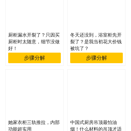
厨柜漏水开裂了？只因买
冬天还没到，浴室柜先开
厨柜时太随意，细节没做
裂了？是我当初花大价钱
好！
被坑了？
步骤分解
步骤分解
她家衣柜三轨推拉，内部
中国式厨房吊顶最怕油
功能超实用
烟！什么材料的吊顶才适